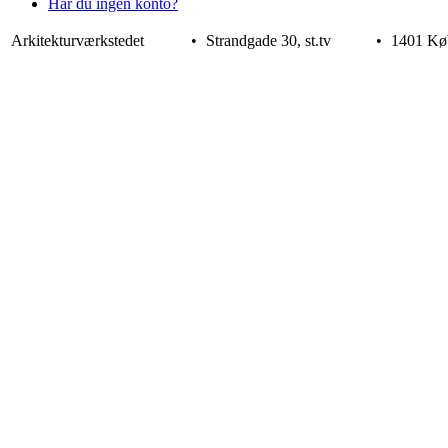
Har du ingen konto?
Arkitekturværkstedet
•
Strandgade 30, st.tv
•
1401 Kø