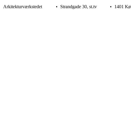
Arkitekturværkstedet
•
Strandgade 30, st.tv
•
1401 Kø