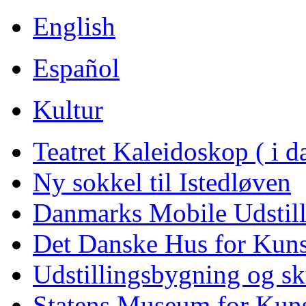
English
Español
Kultur
Teatret Kaleidoskop ( i 
Ny sokkel til Istedløven
Danmarks Mobile Udstill
Det Danske Hus for Kuns
Udstillingsbygning og s
Statens Museum for Kuns