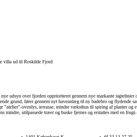
 villa ud til Roskilde Fjord
ed nye udsyn over fjorden opprioriteret gennem nye markante sigtelinier 
nende grund, fører gennem nyt haveanlæg til ny badebro og flydende sau
 ”atelier”-ovenlys, terrasse, mindre væksthus til spiring af planter og 
ns mindre, utilpassede træer og buske fjernes og erstattes med en frugt
•
1401 København K
•
tlf 33 13 27 25