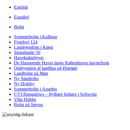
English
Español
Bolig
Sommerbolig i Kulhuse
Fjordvej 124
Landejendom i Køng
Strandgade 50
Havekulturbyen
De Hængende Haver langs Københavns havnefront
Ombygning af landhus på Østmøn
Landbolig på Møn
Ny Sønderho
Ny Holeby
Sommerbolig i Asserbo
CVI Bungalows – flytbare boliger i Schweitz
Villa Hübbe
Bolig på Stevns