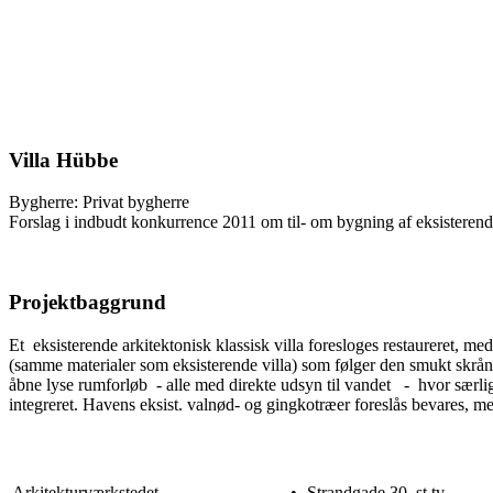
Villa Hübbe
Bygherre: Privat bygherre
Forslag i indbudt konkurrence 2011 om til- om bygning af eksisterende
Projektbaggrund
Et eksisterende arkitektonisk klassisk villa foresloges restaureret, m
(samme materialer som eksisterende villa) som følger den smukt skrå
åbne lyse rumforløb - alle med direkte udsyn til vandet - hvor særlige
integreret. Havens eksist. valnød- og gingkotræer foreslås bevares, me
Arkitekturværkstedet
•
Strandgade 30, st.tv