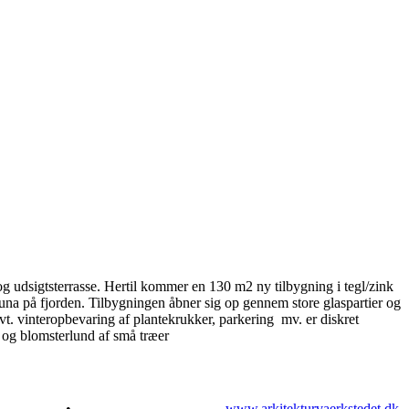
og udsigtsterrasse. Hertil kommer en 130 m2 ny tilbygning i tegl/zink
na på fjorden. Tilbygningen åbner sig op gennem store glaspartier og
evt. vinteropbevaring af plantekrukker, parkering mv. er diskret
- og blomsterlund af små træer
•
www.arkitekturvaerkstedet.dk