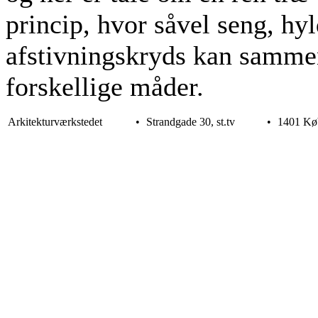
princip, hvor såvel seng, hy
afstivningskryds kan sammen
forskellige måder.
Arkitekturværkstedet
•
Strandgade 30, st.tv
•
1401 Kø