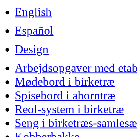
English
Español
Design
Arbejdsopgaver med etabl
Mødebord i birketræ
Spisebord i ahorntræ
Reol-system i birketræ
Seng i birketræs-samlesæ
Kobberbakke