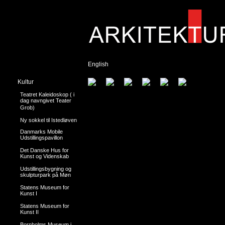
English
Kultur
Teatret Kaleidoskop ( i
dag navngivet Teater
Grob)
Ny sokkel til Istedløven
Danmarks Mobile
Udstillingspavillon
Det Danske Hus for
Kunst og Videnskab
Udstillingsbygning og
skulpturpark på Møn
Statens Museum for
Kunst I
Statens Museum for
Kunst II
Bornholms Museum i