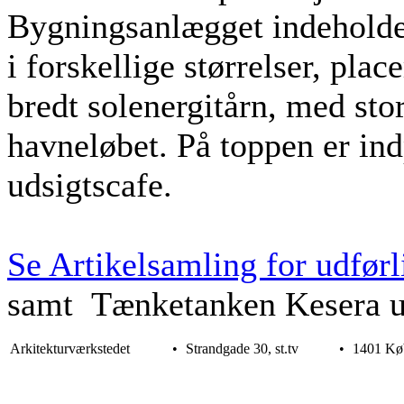
Bygningsanlægget indeholde
i forskellige størrelser, plac
bredt solenergitårn, med sto
havneløbet. På toppen er ind
udsigtscafe.
Se Artikelsamling for udførli
samt Tænketanken Kesera u
Arkitekturværkstedet
•
Strandgade 30, st.tv
•
1401 Kø