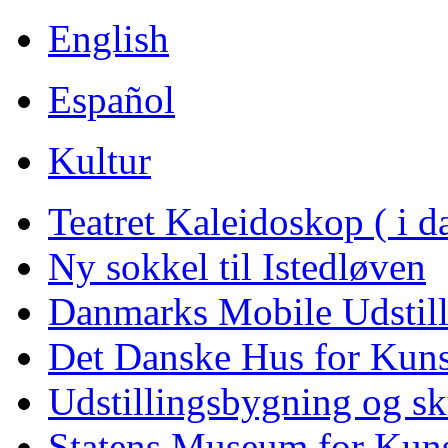
English
Español
Kultur
Teatret Kaleidoskop ( i 
Ny sokkel til Istedløven
Danmarks Mobile Udstill
Det Danske Hus for Kuns
Udstillingsbygning og s
Statens Museum for Kuns