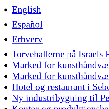
English
Español
Erhverv
Torvehallerne på Israels
Marked for kunsthåndvær
Marked for kunsthåndvær
Hotel og restaurant i Se
Ny industribygning til P
Kontor og produktionshall