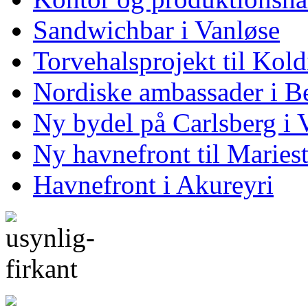
Sandwichbar i Vanløse
Torvehalsprojekt til Kol
Nordiske ambassader i Be
Ny bydel på Carlsberg i 
Ny havnefront til Maries
Havnefront i Akureyri